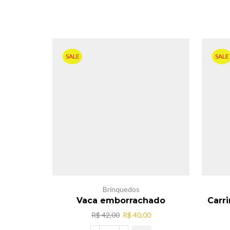
SALE
SALE
Brinquedos
Vaca emborrachado
Carri
O
O
R$
42,00
R$
40,00
preço
preço