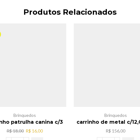
Produtos Relacionados
Brinquedos
Brinquedos
nho patrulha canina c/3
carrinho de metal c/12
O
O
R$
18,00
R$
16,00
R$
156,00
preço
preço