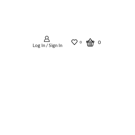
0
0
Log In / Sign In