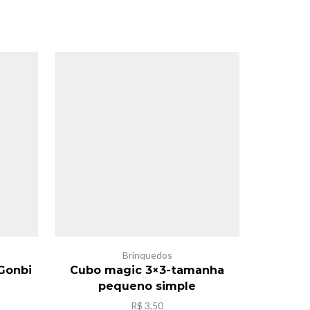
SALE
Brinquedos
,Gonbi
Cubo magic 3×3-tamanha
Dinos
pequeno simple
R$
3,50