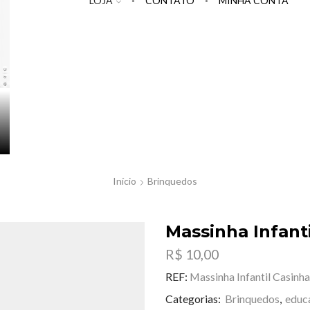
LOJA
CONTATO
MINHA CONTA
Início
Brinquedos
Massinha Infanti
R$
10,00
REF:
Massinha Infantil Casinh
Categorias:
Brinquedos
,
educ