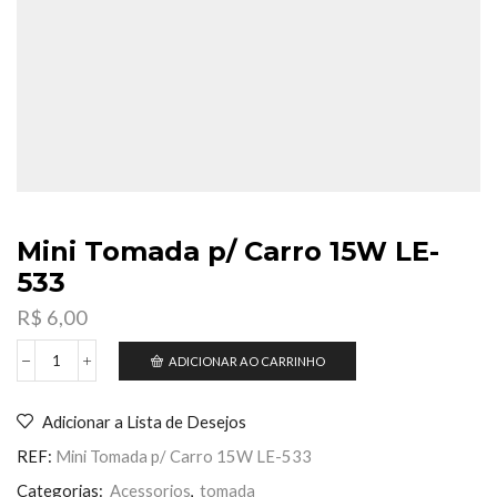
Mini Tomada p/ Carro 15W LE-
533
R$
6,00
ADICIONAR AO CARRINHO
Mini
Tomada
p/
Adicionar a Lista de Desejos
Carro
15W
REF:
Mini Tomada p/ Carro 15W LE-533
LE-
533
Categorias:
Acessorios
,
tomada