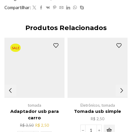
quantidade
Compartilhar:
Produtos Relacionados
SALE
tomada
Eletrônicos
,
tomada
Adaptador usb para
Tomada usb simple
carro
R$
2,50
O
O
R$
3,50
R$
2,50
preço
preço