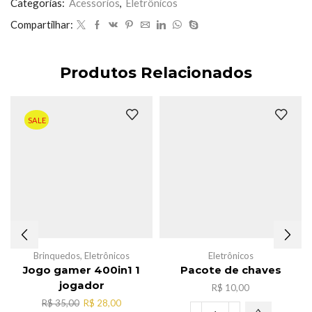
quantidade
Categorias:
Acessorios
,
Eletrônicos
Compartilhar:
Produtos Relacionados
SALE
Brinquedos
,
Eletrônicos
Eletrônicos
Jogo gamer 400in1 1
Pacote de chaves
jogador
R$
10,00
O
O
R$
35,00
R$
28,00