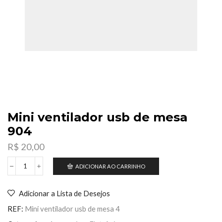
Mini ventilador usb de mesa
904
R$
20,00
ADICIONAR AO CARRINHO
Mini
ventilador
usb
Adicionar a Lista de Desejos
de
mesa
REF:
Mini ventilador usb de mesa 4
904