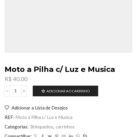
Moto a Pilha c/ Luz e Musica
R$
40,00
ADICIONAR AO CARRINHO
Moto
a
Pilha
Adicionar a Lista de Desejos
c/
Luz
REF:
Moto a Pilha c/ Luz e Musica
e
Musica
Categorias:
Brinquedos
,
carrinhos
quantidade
Compartilhar: