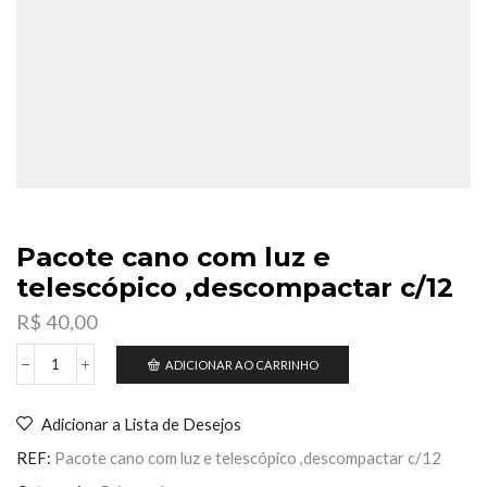
Pacote cano com luz e
telescópico ,descompactar c/12
R$
40,00
ADICIONAR AO CARRINHO
Pacote
cano
com
Adicionar a Lista de Desejos
luz
e
REF:
Pacote cano com luz e telescópico ,descompactar c/12
telescópico