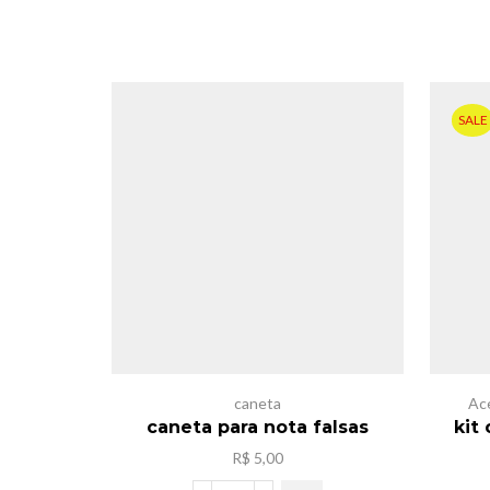
SALE
caneta
Ac
caneta para nota falsas
kit
R$
5,00