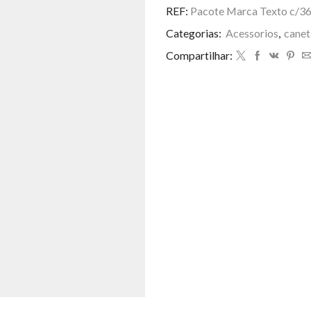
R$ 48,00.
R$ 15
Texto
REF:
Pacote Marca Texto c/36
c/36
Categorias:
Acessorios
,
canet
cores
quantidade
Compartilhar: