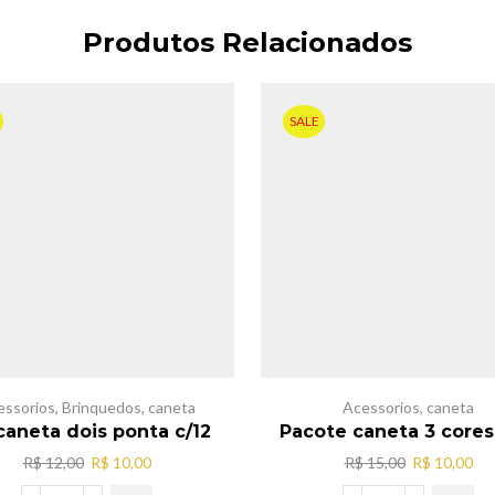
Produtos Relacionados
SALE
essorios
,
Brinquedos
,
caneta
Acessorios
,
caneta
 caneta dois ponta c/12
Pacote caneta 3 cores
O
O
O
O
R$
12,00
R$
10,00
R$
15,00
R$
10,00
preço
preço
preço
pr