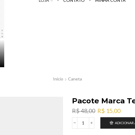
LOJA
CONTATO
MINHA CONTA
Início
Caneta
Pacote Marca Te
O
O
R$
48,00
R$
15,00
preço
preç
ADICIONAR
original
atual
Pacote
era:
é:
Marca