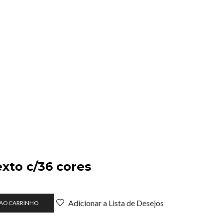
xto c/36 cores
o
Adicionar a Lista de Desejos
 AO CARRINHO