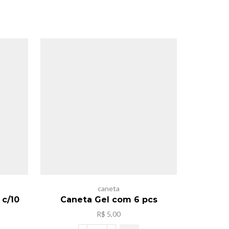
caneta
Acesso
 c/10
Caneta Gel com 6 pcs
Caixa Ca
R$
5,00
eço