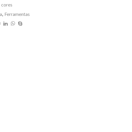
,00.
 cores
a
,
Ferramentas