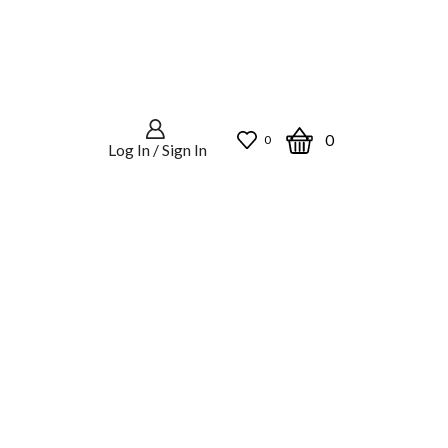
0
0
Log In / Sign In