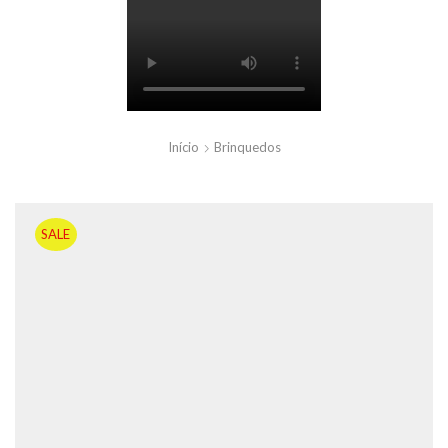
Início
Brinquedos
SALE