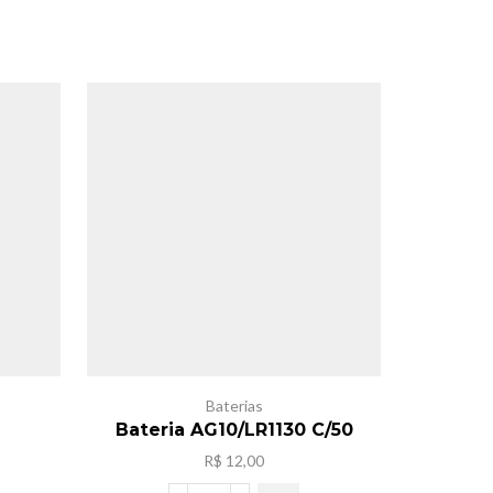
Baterias
Bateria AG10/LR1130 C/50
Bateria 
R$
12,00