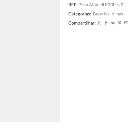
R20P
REF:
Pilha Alfacell R20P c/2
c/2
Categorias:
Baterias
,
pilhas
quantidade
Compartilhar: