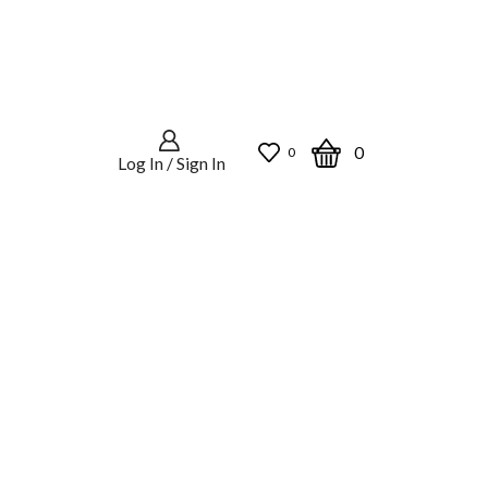
0
0
Log In / Sign In