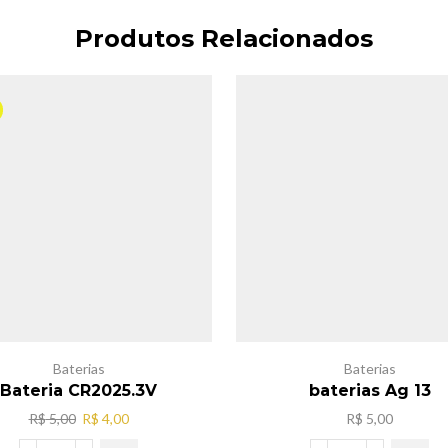
Produtos Relacionados
Baterias
Baterias
Bateria CR2025.3V
baterias Ag 13
O
O
R$
5,00
R$
4,00
R$
5,00
preço
preço