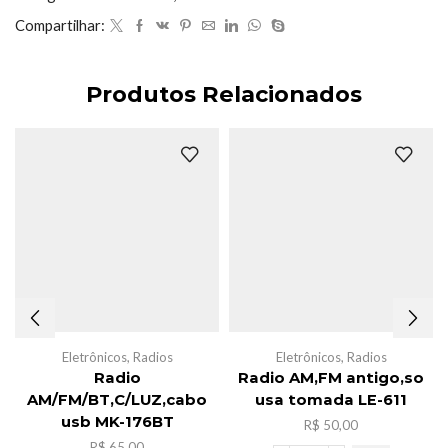
usa
Compartilhar:
cabo
usb
-
c,AL
Produtos Relacionados
-356
quantidade
Eletrônicos
,
Radios
Eletrônicos
,
Radios
Radio
Radio AM,FM antigo,so
AM/FM/BT,C/LUZ,cabo
usa tomada LE-611
usb MK-176BT
R$
50,00
R$
65,00