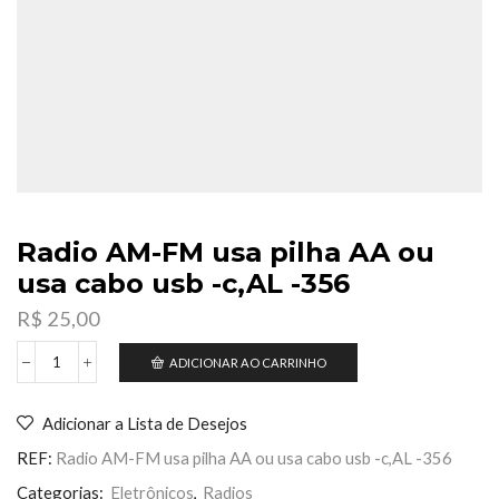
Radio AM-FM usa pilha AA ou
usa cabo usb -c,AL -356
R$
25,00
ADICIONAR AO CARRINHO
Radio
AM-
FM
Adicionar a Lista de Desejos
usa
pilha
REF:
Radio AM-FM usa pilha AA ou usa cabo usb -c,AL -356
AA
ou
Categorias:
Eletrônicos
,
Radios