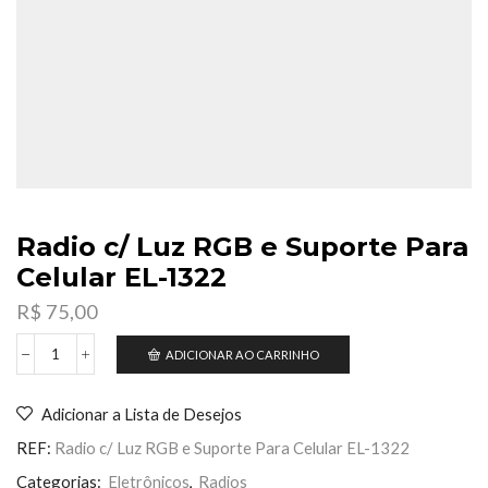
Radio c/ Luz RGB e Suporte Para
Celular EL-1322
R$
75,00
ADICIONAR AO CARRINHO
Radio
c/
Luz
Adicionar a Lista de Desejos
RGB
e
REF:
Radio c/ Luz RGB e Suporte Para Celular EL-1322
Suporte
Para
Categorias:
Eletrônicos
,
Radios