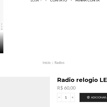
LOJA
CONTATO
MINHA CONTA
Início
Radios
Radio relogio L
R$
60,00
ADICIONAR
Radio
relogio