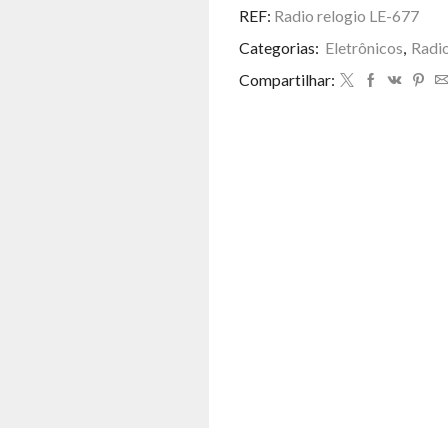
LE-
REF:
Radio relogio LE-677
677
Categorias:
Eletrônicos
,
Radi
quantidade
Compartilhar: