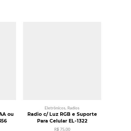
SALE
Eletrônicos
,
Radios
 AA ou
Radio c/ Luz RGB e Suporte
Rad
356
Para Celular EL-1322
R$
75,00