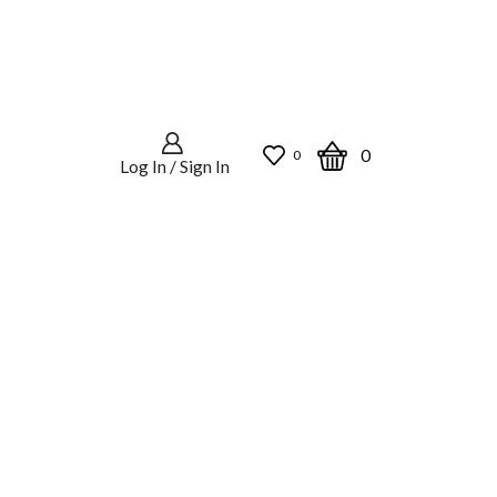
0
0
Log In / Sign In