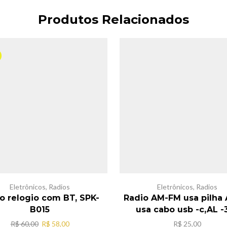
Produtos Relacionados
Eletrônicos
,
Radios
Eletrônicos
,
Radios
o relogio com BT, SPK-
Radio AM-FM usa pilha
B015
usa cabo usb -c,AL -
O
O
R$
60,00
R$
58,00
R$
25,00