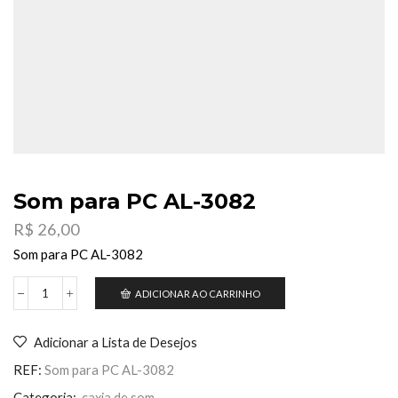
Som para PC AL-3082
R$
26,00
Som para PC AL-3082
ADICIONAR AO CARRINHO
Som
para
PC
Adicionar a Lista de Desejos
AL-
3082
REF:
Som para PC AL-3082
quantidade
Categoria:
caxia de som