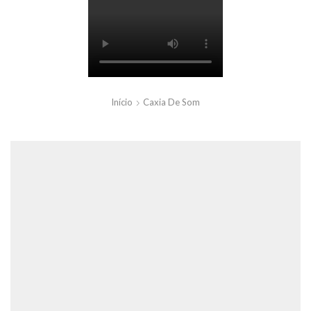
Início
Caxia De Som