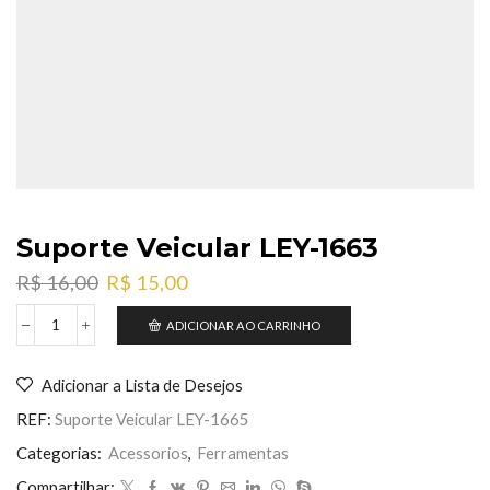
Suporte Veicular LEY-1663
O
O
R$
16,00
R$
15,00
preço
preço
original
atual
ADICIONAR AO CARRINHO
Suporte
era:
é:
Veicular
R$ 16,00.
R$ 15,00.
LEY-
Adicionar a Lista de Desejos
1663
quantidade
REF:
Suporte Veicular LEY-1665
Categorias:
Acessorios
,
Ferramentas
Compartilhar: