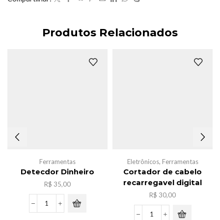
Produtos Relacionados
Ferramentas
Eletrônicos
,
Ferramentas
Detecdor Dinheiro
Cortador de cabelo
recarregavel digital
R$
35,00
R$
30,00
Detecdor
Dinheiro
Cortador