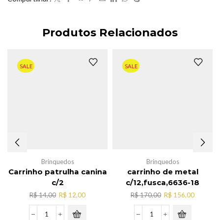
Produtos Relacionados
SALE
SALE
Brinquedos
Brinquedos
Carrinho patrulha canina
carrinho de metal
c/2
c/12,fusca,6636-18
O
O
O
O
R$
14,00
R$
12,00
R$
170,00
R$
156,00
preço
preço
preço
preço
original
atual
original
atual
Carrinho
carrinho