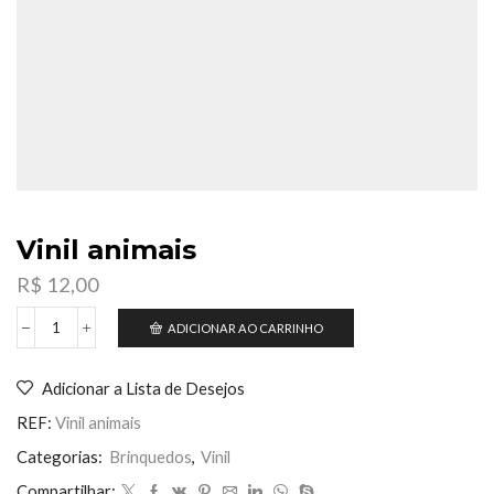
Vinil animais
R$
12,00
ADICIONAR AO CARRINHO
Vinil
animais
quantidade
Adicionar a Lista de Desejos
REF:
Vinil animais
Categorias:
Brinquedos
,
Vinil
Compartilhar: