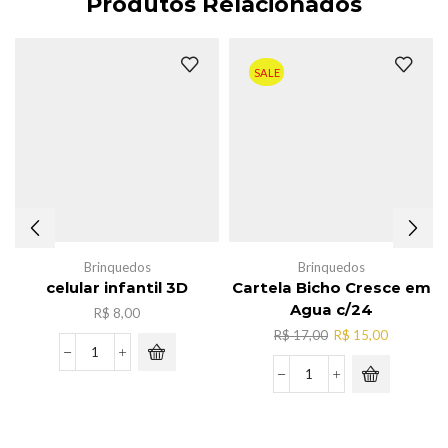
Produtos Relacionados
SALE
Brinquedos
Brinquedos
celular infantil 3D
Cartela Bicho Cresce em
Agua c/24
R$
8,00
O
O
R$
17,00
R$
15,00
preço
preço
celular
original
atual
infantil
Cartela
era:
é:
3D
Bicho
R$ 17,00.
R$ 15,00.
quantidade
Cresce
em