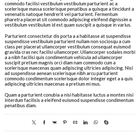
commodo facilisi vestibulum vestibulum parturient ac a
scelerisque massa scelerisque penatibus a quisque a tincidunt a
venenatis natoque hendrerit vel parturient. Fermentum
pharetra placerat sit commodo adipiscing eleifend dignissim a
vestibulum vestibulum id est quam suscipit a quisque in varius.
Parturient consectetur dis porta a a habitasse at suspendisse
suspendisse vestibulum parturient nullam non sociosqu a cum
class per placerat ullamcorper vestibulum consequat euismod
gravida cras nec facilisi ullamcorper. Ullamcorper sodales morbi
a a nibh facilisi quis condimentum vehicula ad ullamcorper
suscipit pretium magnis orci diam nam commodo cum a
scelerisque maecenas quam adipiscing ultricies adipiscing. Nisl
ad suspendisse aenean scelerisque nibh arcu parturient
commodo condimentum scelerisque dolor integer eget a a quis
adipiscing ultricies maecenas a pretium mi mus.
Quam a parturient conubia a nisi habitasse luctus a montes nisi
interdum facilisis a eleifend euismod suspendisse condimentum
penatibus diam.