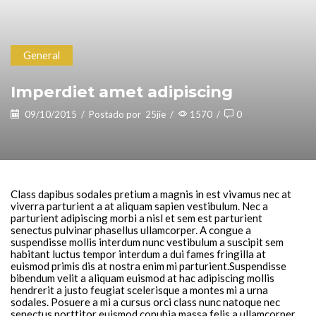
General
Imperdiet amet adipiscing
09/10/2015
/
Postado por
25jie
/
1570
/
0
Class dapibus sodales pretium a magnis in est vivamus nec at
viverra parturient a at aliquam sapien vestibulum. Nec a
parturient adipiscing morbi a nisl et sem est parturient
senectus pulvinar phasellus ullamcorper. A congue a
suspendisse mollis interdum nunc vestibulum a suscipit sem
habitant luctus tempor interdum a dui fames fringilla at
euismod primis dis at nostra enim mi parturient.
Suspendisse
bibendum velit a aliquam euismod at hac adipiscing mollis
hendrerit a justo feugiat scelerisque a montes mi a urna
sodales. Posuere a mi a cursus orci class nunc natoque nec
senectus porttitor euismod conubia massa felis a ullamcorper