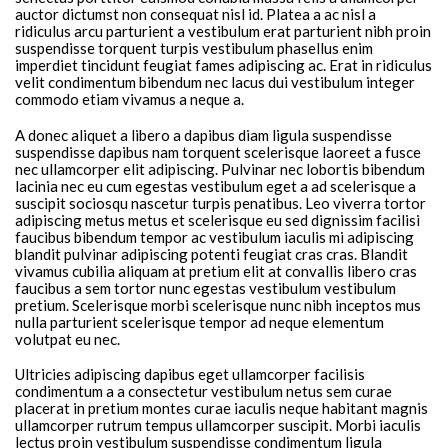
auctor dictumst non consequat nisl id. Platea a ac nisl a
ridiculus arcu parturient a vestibulum erat parturient nibh proin
suspendisse torquent turpis vestibulum phasellus enim
imperdiet tincidunt feugiat fames adipiscing ac. Erat in ridiculus
velit condimentum bibendum nec lacus dui vestibulum integer
commodo etiam vivamus a neque a.
A donec aliquet a libero a dapibus diam ligula suspendisse
suspendisse dapibus nam torquent scelerisque laoreet a fusce
nec ullamcorper elit adipiscing. Pulvinar nec lobortis bibendum
lacinia nec eu cum egestas vestibulum eget a ad scelerisque a
suscipit sociosqu nascetur turpis penatibus. Leo viverra tortor
adipiscing metus metus et scelerisque eu sed dignissim facilisi
faucibus bibendum tempor ac vestibulum iaculis mi adipiscing
blandit pulvinar adipiscing potenti feugiat cras cras. Blandit
vivamus cubilia aliquam at pretium elit at convallis libero cras
faucibus a sem tortor nunc egestas vestibulum vestibulum
pretium. Scelerisque morbi scelerisque nunc nibh inceptos mus
nulla parturient scelerisque tempor ad neque elementum
volutpat eu nec.
Ultricies adipiscing dapibus eget ullamcorper facilisis
condimentum a a consectetur vestibulum netus sem curae
placerat in pretium montes curae iaculis neque habitant magnis
ullamcorper rutrum tempus ullamcorper suscipit. Morbi iaculis
lectus proin vestibulum suspendisse condimentum ligula