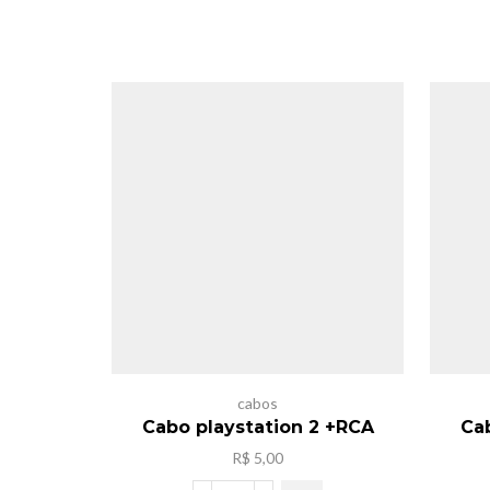
cabos
Cabo playstation 2 +RCA
Ca
R$
5,00