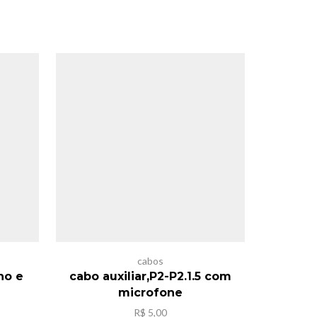
SALE
cabos
ho e
cabo auxiliar,P2-P2.1.5 com
cabo au
microfone
R$
5,00