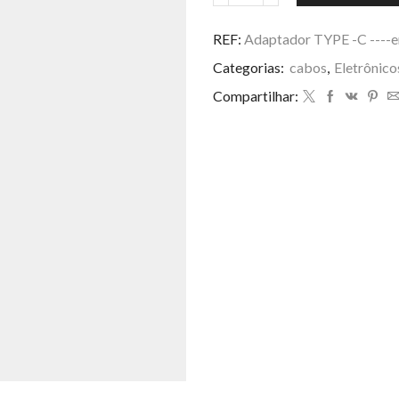
TYPE
-
REF:
Adaptador TYPE -C ----en
C
Categorias:
cabos
,
Eletrônico
-
-
Compartilhar:
-
-
entrada
RJ
45,
[rete
internet]
quantidade