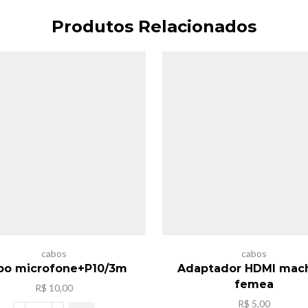
Produtos Relacionados
cabos
cabos
bo microfone+P10/3m
Adaptador HDMI mac
femea
R$
10,00
R$
5,00