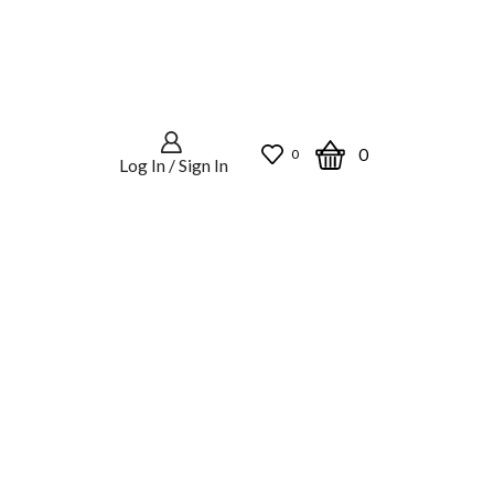
0
0
Log In / Sign In