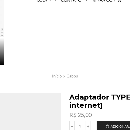
LOJA
CONTATO
MINHA CONTA
Início
Cabos
Adaptador TYPE 
internet]
R$
25,00
ADICIONAR
Adaptador