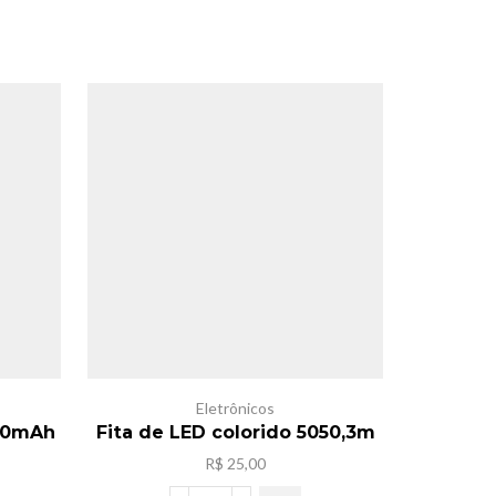
Eletrônicos
E
000mAh
Fita de LED colorido 5050,3m
To
R$
25,00