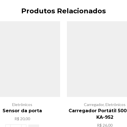
Produtos Relacionados
Eletrônicos
Carregador
,
Eletrônicos
Sensor da porta
Carregador Portátil 5
KA-952
R$
20,00
R$
26,00