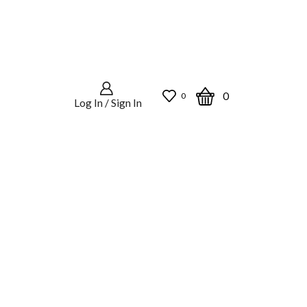
0
0
Log In / Sign In