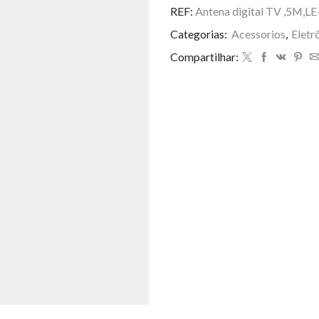
TV
REF:
Antena digital TV ,5M,L
,5M,LE-
Categorias:
Acessorios
,
Eletr
3094-
3
Compartilhar:
quantidade