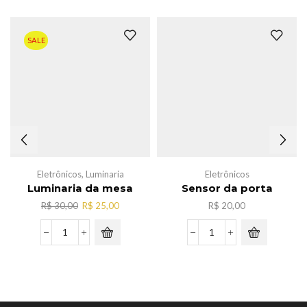
SALE
Eletrônicos
,
Luminaria
Eletrônicos
Luminaria da mesa
Sensor da porta
O
O
R$
30,00
R$
25,00
R$
20,00
preço
preço
original
atual
Luminaria
Sensor
era:
é:
da
da
R$ 30,00.
R$ 25,00.
mesa
porta
quantidade
quantidade