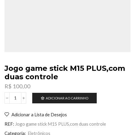
Jogo game stick M15 PLUS,com
duas controle
R$
100,00
ADICIONAR AO CARRINHO
Jogo
game
stick
Adicionar a Lista de Desejos
M15
PLUS,com
REF:
Jogo game stick M15 PLUS,com duas controle
duas
controle
Categoria:
Eletrônicos