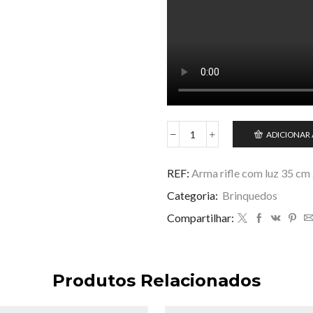
ADICIONAR
Arma
rifle
com
REF:
Arma rifle com luz 35 cm
luz
Categoria:
Brinquedos
35
cm
Compartilhar:
ZL-
5147
quantidade
Produtos Relacionados