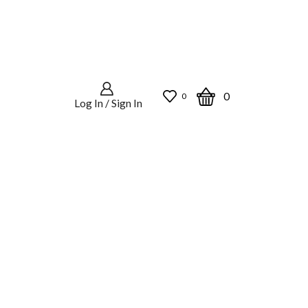
0
0
Log In / Sign In