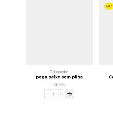
SALE
Brinquedos
pega peixe sem pilha
C
R$
7,00
pega
peixe
sem
pilha