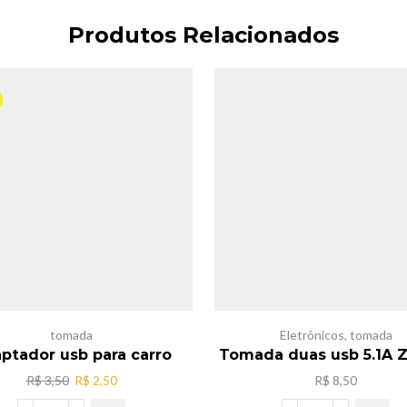
Produtos Relacionados
tomada
Eletrônicos
,
tomada
ptador usb para carro
Tomada duas usb 5.1A Z
O
O
R$
3,50
R$
2,50
R$
8,50
preço
preço