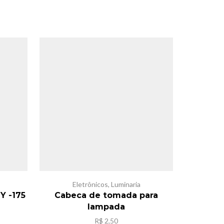
Eletrônicos
,
Luminaria
E
Y -175
Cabeca de tomada para
Tomada u
lampada
R$
2,50