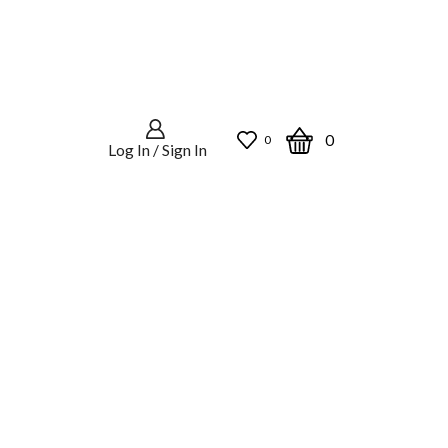
0
0
Log In / Sign In