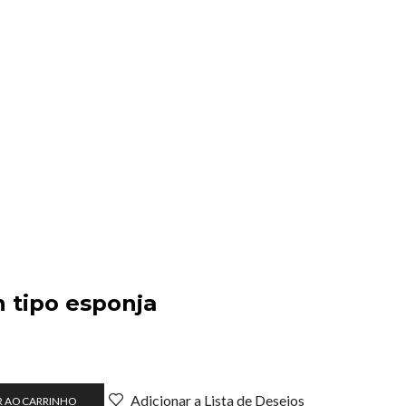
 tipo esponja
Adicionar a Lista de Desejos
R AO CARRINHO