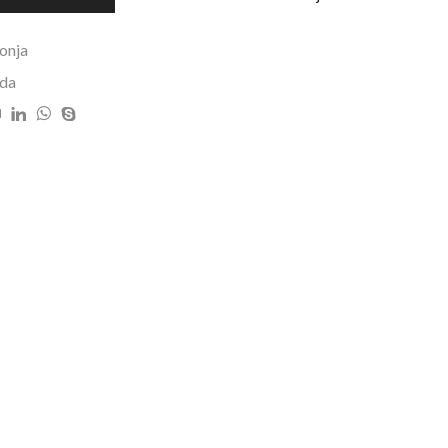
onja
da