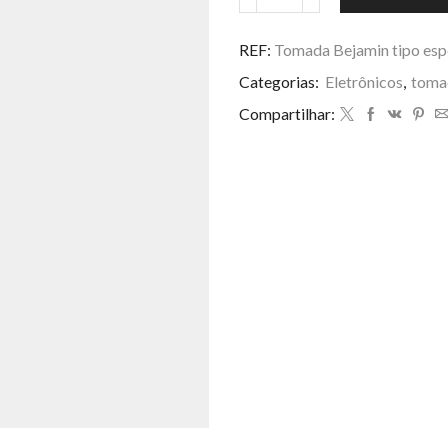
Tomada
Bejamin
tipo
REF:
Tomada Bejamin tipo esp
esponja
Categorias:
Eletrônicos
,
toma
quantidade
Compartilhar: