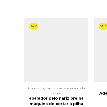
SALE
SALE
Acessorios
,
Eletrônicos
,
maquina corta
cabelo
Ada
aparador pelo nariz orelha
maquina de cortar a pilha