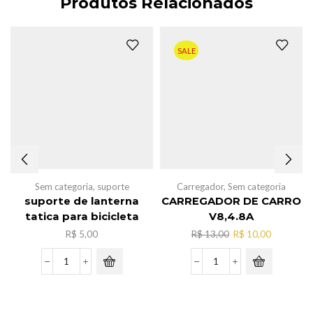
Produtos Relacionados
SALE
Sem categoria
,
suporte
Carregador
,
Sem categoria
suporte de lanterna
CARREGADOR DE CARRO
tatica para bicicleta
V8,4.8A
O
O
R$
5,00
R$
13,00
R$
10,00
preço
preço
original
atual
suporte
CARREGADOR
era:
é:
de
DE
R$ 13,00.
R$ 10,00.
lanterna
CARRO
tatica
V8,4.8A