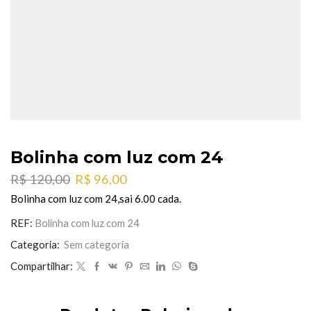
Bolinha com luz com 24
O
O
R$
120,00
R$
96,00
preço
preço
Bolinha com luz com 24,sai 6.00 cada.
original
atual
era:
é:
REF:
Bolinha com luz com 24
R$ 120,00.
R$ 96,00.
Categoria:
Sem categoria
Compartilhar: