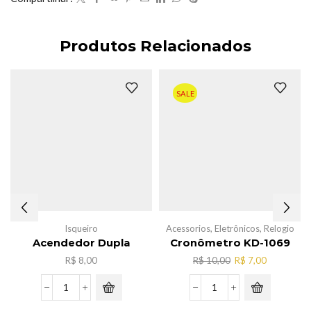
Produtos Relacionados
SALE
Isqueiro
Acessorios
,
Eletrônicos
,
Relogio
Acendedor Dupla
Cronômetro KD-1069
O
O
R$
8,00
R$
10,00
R$
7,00
preço
preço
original
atual
Acendedor
Cronômetro
era:
é:
Dupla
KD-