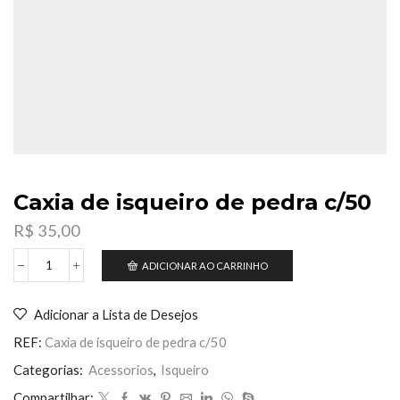
Caxia de isqueiro de pedra c/50
R$
35,00
ADICIONAR AO CARRINHO
Caxia
de
isqueiro
Adicionar a Lista de Desejos
de
pedra
REF:
Caxia de isqueiro de pedra c/50
c/50
quantidade
Categorias:
Acessorios
,
Isqueiro
Compartilhar: