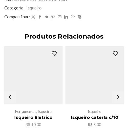
cx
c/10
Categoria:
Isqueiro
quantidade
Compartilhar:
Produtos Relacionados
Ferramentas
,
Isqueiro
Isqueiro
Isqueiro Eletrico
Isqueiro caterla c/10
R$
10,00
R$
8,00