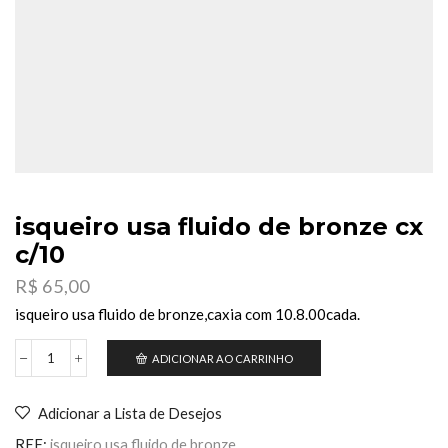
isqueiro usa fluido de bronze cx
c/10
R$
65,00
isqueiro usa fluido de bronze,caxia com 10.8.00cada.
ADICIONAR AO CARRINHO
isqueiro
usa
fluido
Adicionar a Lista de Desejos
de
bronze
REF:
isqueiro usa fluido de bronze