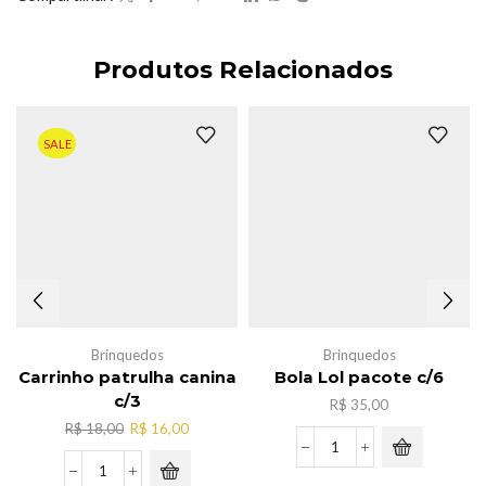
Produtos Relacionados
SALE
Brinquedos
Brinquedos
Carrinho patrulha canina
Bola Lol pacote c/6
c/3
R$
35,00
O
O
R$
18,00
R$
16,00
preço
preço
Bola
original
atual
Lol
Carrinho