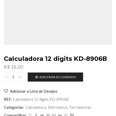
Calculadora 12 digits KD-8906B
R$
16,00
ADICIONAR AO CARRINHO
Calculadora
12
digits
Adicionar a Lista de Desejos
KD-
8906B
REF:
Calculadora 12 digits KD-8906B
quantidade
Categorias:
Calculadora
,
Eletrônicos
,
Ferramentas
Compartilhar: