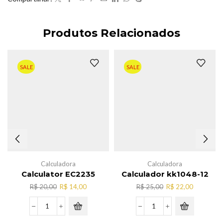
Produtos Relacionados
SALE
SALE
Calculadora
Calculadora
Calculator EC2235
Calculador kk1048-12
O
O
O
O
R$
20,00
R$
14,00
R$
25,00
R$
22,00
preço
preço
preço
preço
original
atual
original
atual
Calculator
Calculador
era:
é:
era:
é:
EC2235
kk1048-