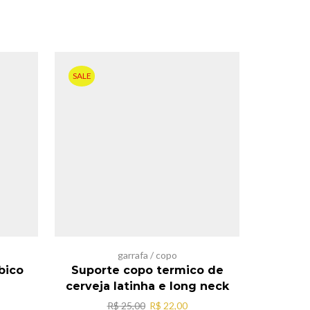
SALE
garrafa / copo
Acesso
bico
Suporte copo termico de
Copo n
cerveja latinha e long neck
interno é
O
O
R$
25,00
R$
22,00