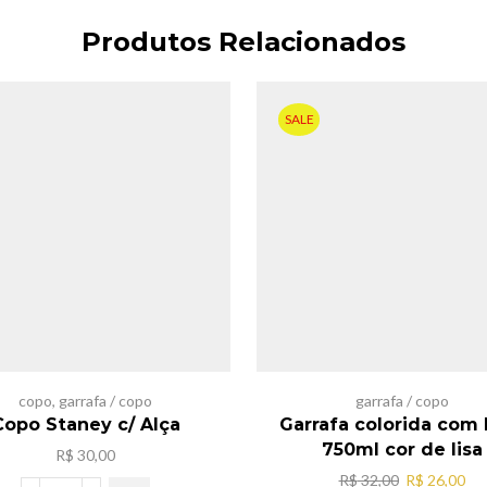
Produtos Relacionados
SALE
copo
,
garrafa / copo
garrafa / copo
Copo Staney c/ Alça
Garrafa colorida com 
750ml cor de lisa
R$
30,00
O
O
R$
32,00
R$
26,00