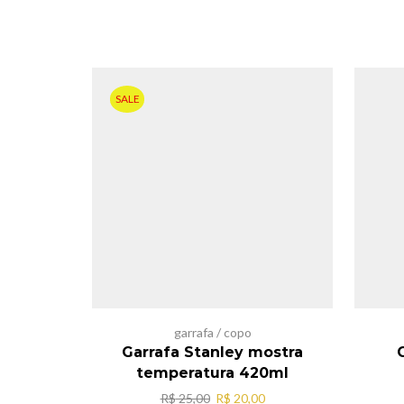
SALE
garrafa / copo
Garrafa Stanley mostra
temperatura 420ml
O
O
R$
25,00
R$
20,00