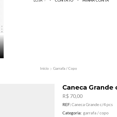
LOJA
CONTATO
MINHA CONTA
Início
Garrafa / Copo
Caneca Grande c
R$
70,00
REF:
Caneca Grande c/4 pcs
Categoria:
garrafa / copo