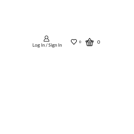
0
0
Log In / Sign In