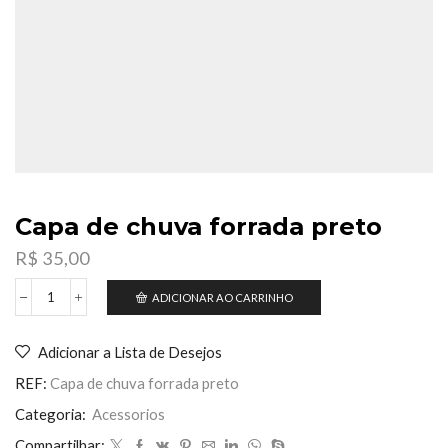
Capa de chuva forrada preto
R$
35,00
ADICIONAR AO CARRINHO
Capa
de
chuva
Adicionar a Lista de Desejos
forrada
preto
REF:
Capa de chuva forrada preto
quantidade
Categoria:
Acessorios
Compartilhar: