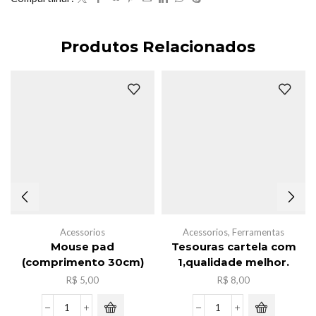
Produtos Relacionados
Acessorios
Acessorios
,
Ferramentas
Mouse pad
Tesouras cartela com
(comprimento 30cm)
1,qualidade melhor.
R$
5,00
R$
8,00
Mouse
Tesouras