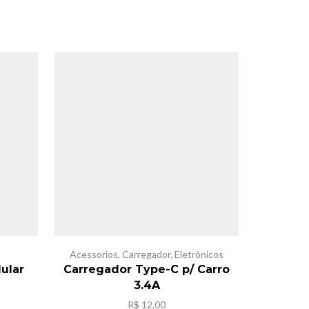
SALE
Acessorios
,
Carregador
,
Eletrônicos
ular
Carregador Type-C p/ Carro
M
3.4A
R$
12,00