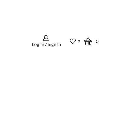
0
0
Log In / Sign In