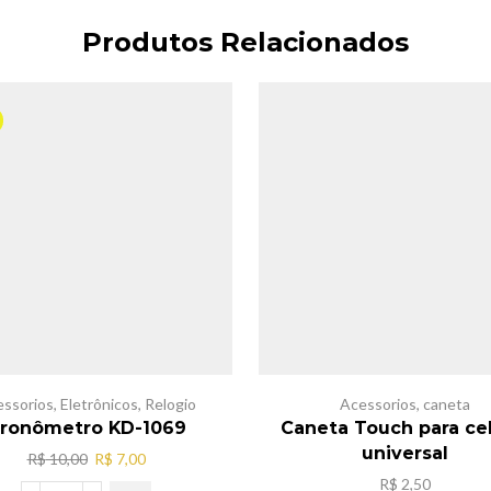
Produtos Relacionados
ssorios
,
Eletrônicos
,
Relogio
Acessorios
,
caneta
ronômetro KD-1069
Caneta Touch para cel
universal
O
O
R$
10,00
R$
7,00
preço
preço
R$
2,50