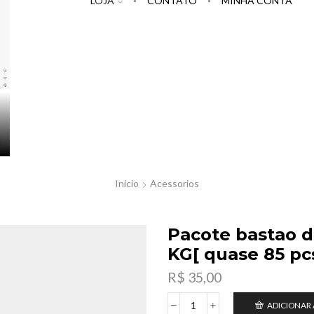
LOJA
CONTATO
MINHA CONTA
Início
Acessorios
Pacote bastao d
KG[ quase 85 pc
R$
35,00
ADICIONAR
Pacote