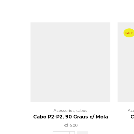
SALE
Acessorios
,
cabos
Ace
Cabo P2-P2, 90 Graus c/ Mola
C
R$
6,00