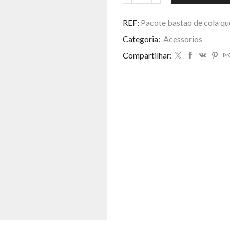
bastao
de
REF:
Pacote bastao de cola q
cola
Categoria:
Acessorios
quente
pequeno
Compartilhar:
c/1
KG[
quase
85
pcs]
quantidade