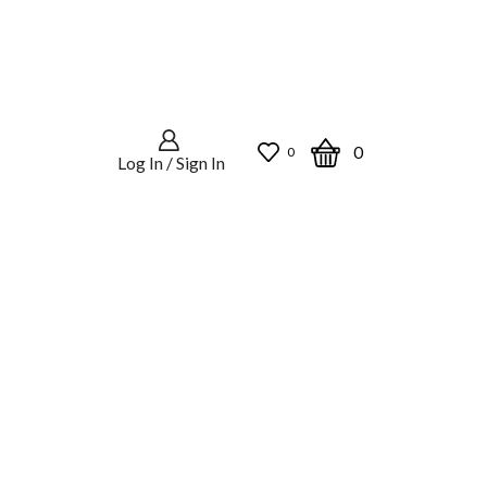
0
0
Log In / Sign In