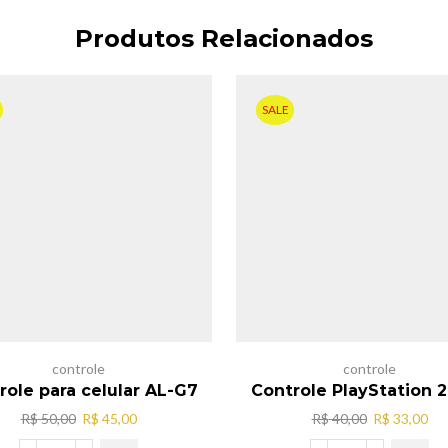
Produtos Relacionados
SALE
controle
controle
role para celular AL-G7
Controle PlayStation 2 
O
O
O
O
R$
50,00
R$
45,00
R$
40,00
R$
33,00
preço
preço
preço
pr