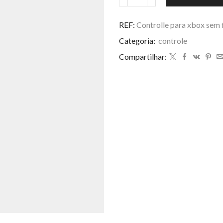
Controle
para
xbox
REF:
Controlle para xbox sem 
sem
Categoria:
controle
fio
quantidade
Compartilhar: