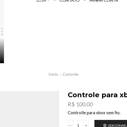
LOJA
CONTATO
MINHA CONTA
Início
Controle
Controle para x
R$
100,00
Controlle para xbox sem fio.
ADICIONAR