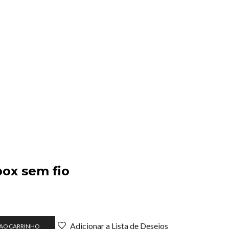
box sem fio
Adicionar a Lista de Desejos
 AO CARRINHO