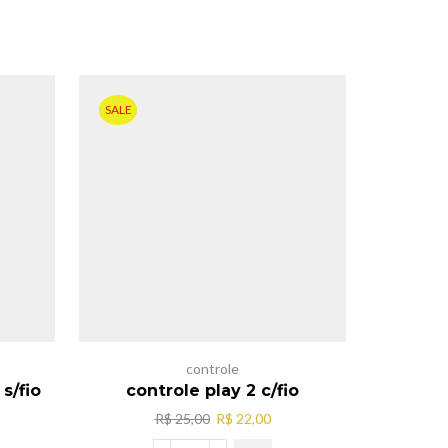
SALE
controle
Acesso
s/fio
controle play 2 c/fio
Controle
O
O
R$
25,00
R$
22,00
eço
preço
preço