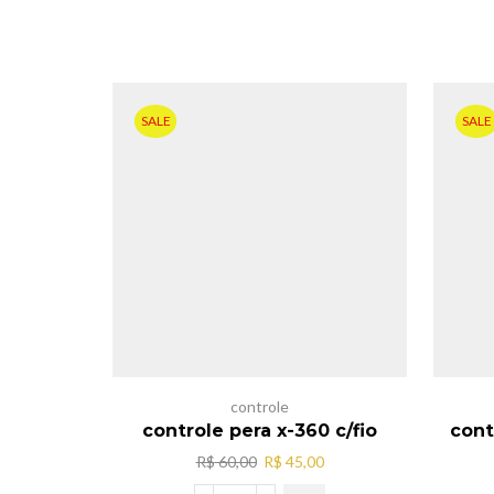
SALE
SALE
controle
controle pera x-360 c/fio
cont
O
O
R$
60,00
R$
45,00
preço
preço