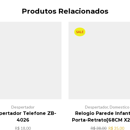
Produtos Relacionados
SALE
Despertador
Despertador
,
Domestico
pertador Telefone ZB-
Relogio Parede Infanti
4026
Porta-Retrato[68CM X
O
O
R$
18,00
R$
38,00
R$
35,00