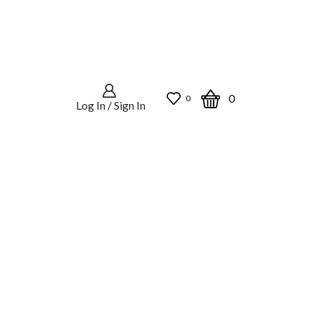
0
0
Log In / Sign In