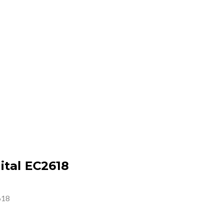
ital EC2618
618