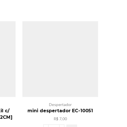
Despertador
Des
l c/
mini despertador EC-10051
Desper
22CM]
R$
7,00