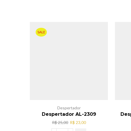
SALE
Despertador
Despertador AL-2309
Des
O
O
R$
25,00
R$
23,00
preço
preço