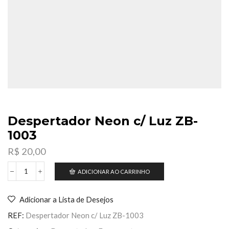
Despertador Neon c/ Luz ZB-
1003
R$
20,00
ADICIONAR AO CARRINHO
Despertador
Neon
c/
Adicionar a Lista de Desejos
Luz
ZB-
REF:
Despertador Neon c/ Luz ZB-1003
1003