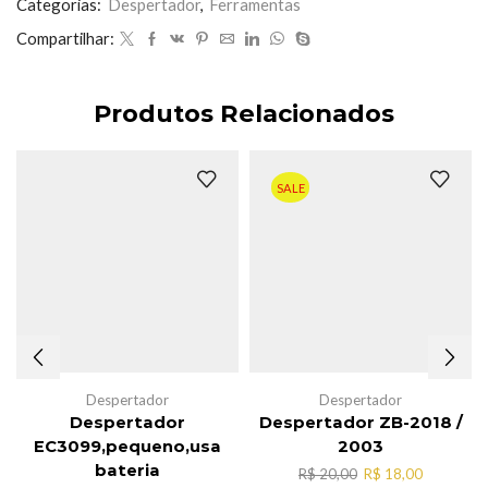
quantidade
Categorias:
Despertador
,
Ferramentas
Compartilhar:
Produtos Relacionados
SALE
Despertador
Despertador
Despertador
Despertador ZB-2018 /
EC3099,pequeno,usa
2003
bateria
O
O
R$
20,00
R$
18,00