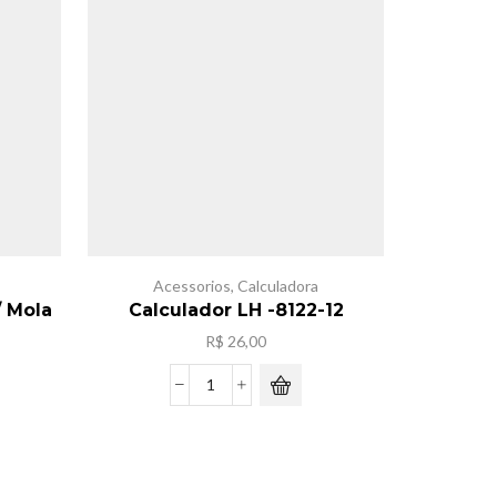
Acessorios
,
Calculadora
Acesso
/ Mola
Calculador LH -8122-12
Cadeado
R$
26,00
Calculador
LH
-8122-
12
quantidade