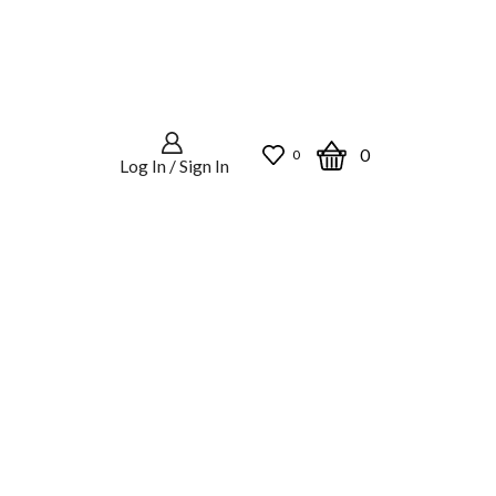
0
0
Log In / Sign In