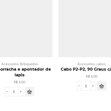
Acessorios
,
Brinquedos
Acessorios
,
cabos
borracha e apontador de
Cabo P2-P2, 90 Graus c
lapis
R$
6,00
R$
6,00
Cabo
P2-
Kits
P2,
borracha
90
e
Graus
apontador