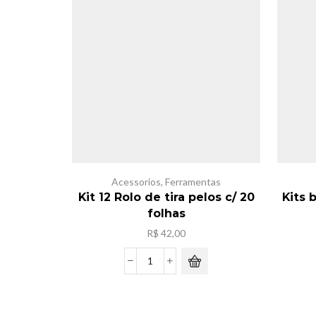
Acessorios
,
Ferramentas
Kit 12 Rolo de tira pelos c/ 20
Kits 
folhas
R$
42,00
Kit
12
Rolo
de