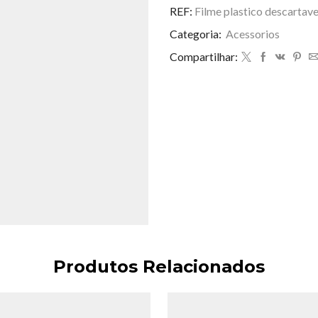
descartavel
REF:
Filme plastico descartav
pacote
Categoria:
Acessorios
c/100
quantidade
Compartilhar:
Produtos Relacionados