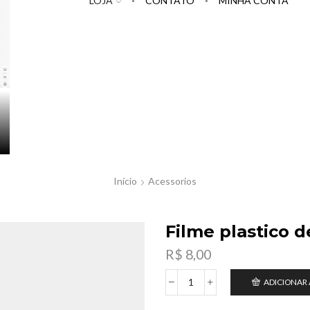
LOJA
CONTATO
MINHA CONTA
Início
Acessorios
Filme plastico d
R$
8,00
ADICIONAR
Filme
plastico