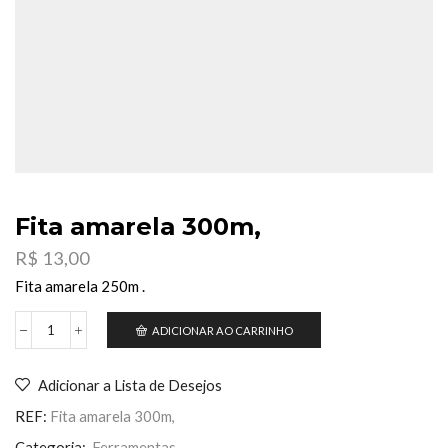
Fita amarela 300m,
R$
13,00
Fita amarela 250m .
ADICIONAR AO CARRINHO
Fita
amarela
300m,
Adicionar a Lista de Desejos
quantidade
REF:
Fita amarela 300m,
Categoria:
Ferramentas