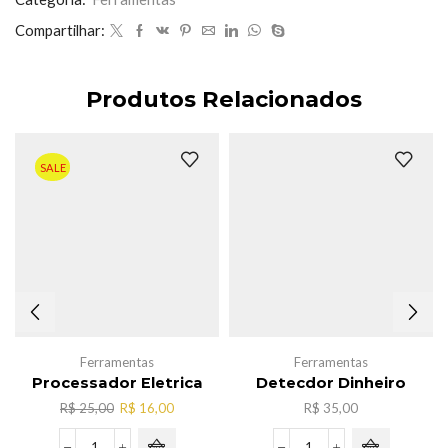
Compartilhar:
Produtos Relacionados
SALE
Ferramentas
Ferramentas
Processador Eletrica
Detecdor Dinheiro
O
O
R$
25,00
R$
16,00
R$
35,00
preço
preço
original
atual