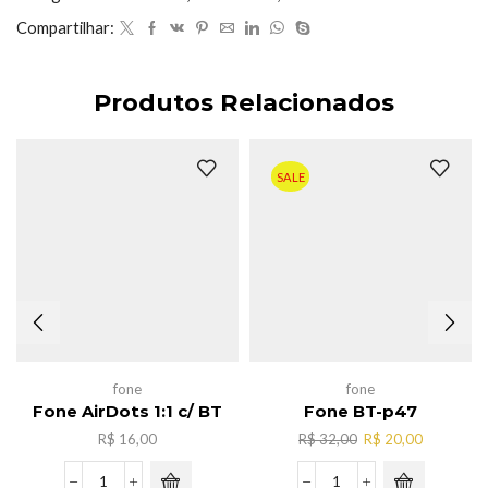
LE-
Compartilhar:
0262
quantidade
Produtos Relacionados
SALE
fone
fone
Fone AirDots 1:1 c/ BT
Fone BT-p47
O
O
R$
16,00
R$
32,00
R$
20,00
preço
preço
original
atual