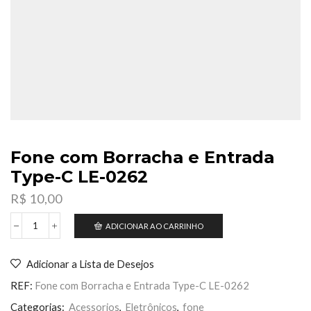
Fone com Borracha e Entrada
Type-C LE-0262
R$
10,00
ADICIONAR AO CARRINHO
Fone
com
Borracha
Adicionar a Lista de Desejos
e
Entrada
REF:
Fone com Borracha e Entrada Type-C LE-0262
Type-
C
Categorias:
Acessorios
,
Eletrônicos
,
fone