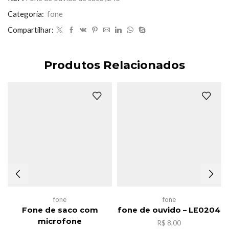
,sem
micfone
Categoria:
fone
quantidade
Compartilhar:
Produtos Relacionados
fone
fone
Fone de saco com
fone de ouvido – LE0204
microfone
R$
8,00