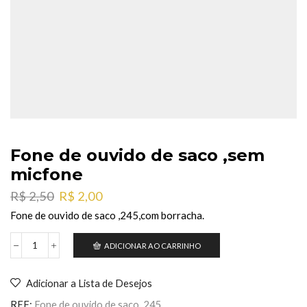
Fone de ouvido de saco ,sem
micfone
O
O
R$
2,50
R$
2,00
preço
preço
Fone de ouvido de saco ,245,com borracha.
original
atual
era:
é:
ADICIONAR AO CARRINHO
Fone
R$ 2,50.
R$ 2,00.
de
ouvido
Adicionar a Lista de Desejos
de
saco
REF:
Fone de ouvido de saco ,245