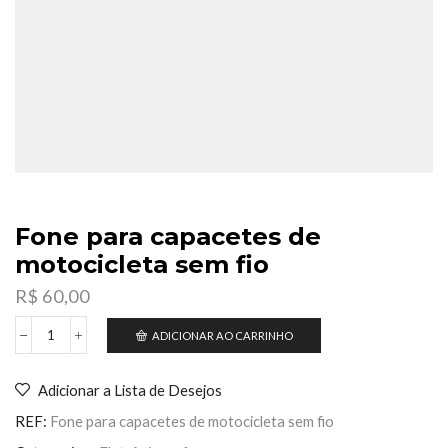
Fone para capacetes de
motocicleta sem fio
R$
60,00
ADICIONAR AO CARRINHO
Fone
para
capacetes
Adicionar a Lista de Desejos
de
motocicleta
REF:
Fone para capacetes de motocicleta sem fio
sem