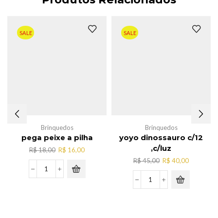
SALE
SALE
Brinquedos
Brinquedos
pega peixe a pilha
yoyo dinossauro c/12
,c/luz
O
O
R$
18,00
R$
16,00
preço
preço
O
O
R$
45,00
R$
40,00
original
atual
preço
preço
pega
era:
é:
original
atual
peixe
yoyo
R$ 18,00.
R$ 16,00.
era:
é:
a
dinossauro
R$ 45,00.
R$ 40,00.
pilha
c/12
quantidade
,c/luz