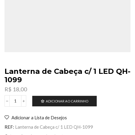
Lanterna de Cabeça c/ 1 LED QH-
1099
R$
18,00
ADICIONAR AO CARRINHO
Lanterna
de
Cabeça
Adicionar a Lista de Desejos
c/
1
REF:
Lanterna de Cabeça c/ 1 LED QH-1099
LED