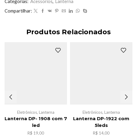
QH-
Categorias:
Acessorios
,
Lanterna
1099
Compartilhar:
quantidade
Produtos Relacionados
Eletrônicos
,
Lanterna
Eletrônicos
,
Lanterna
Lanterna DP- 1908 com 7
Lanterna DP-1922 com
led
5leds
R$
19,00
R$
14,00