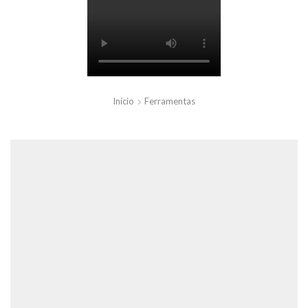
Início
Ferramentas