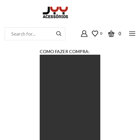
0
0
Entrada
De
Pesquisa
COMO FAZER COMPRA: