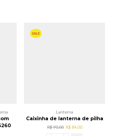
SALE
erna
Lanterna
B
 com
Caixinha de lanterna de pilha
Lantern
6260
O
O
R$
90,00
R$
84,00
preço
preço