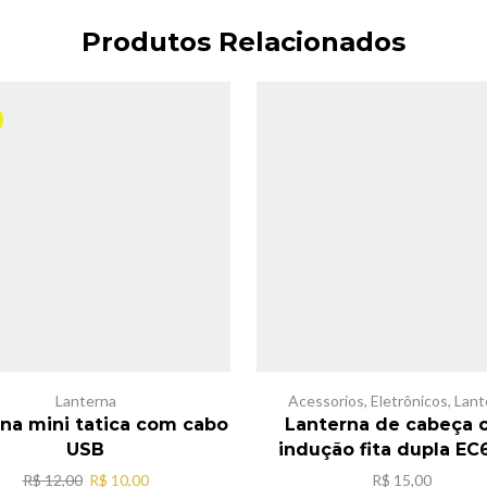
Produtos Relacionados
Lanterna
Acessorios
,
Eletrônicos
,
Lant
rna mini tatica com cabo
Lanterna de cabeça
USB
indução fita dupla EC
O
O
R$
12,00
R$
10,00
R$
15,00