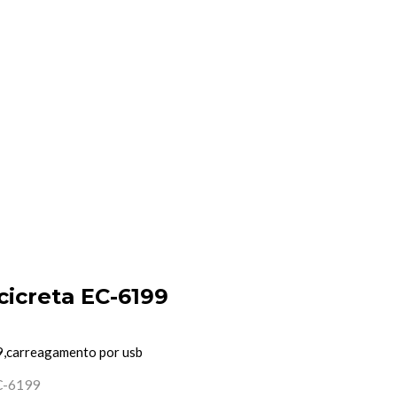
cicreta EC-6199
99,carreagamento por usb
EC-6199