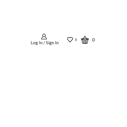
0
0
Log In / Sign In