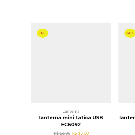
SALE
SALE
Lanterna
lanterna mini tatica USB
lante
EC6092
O
O
R$
16,00
R$
15,00