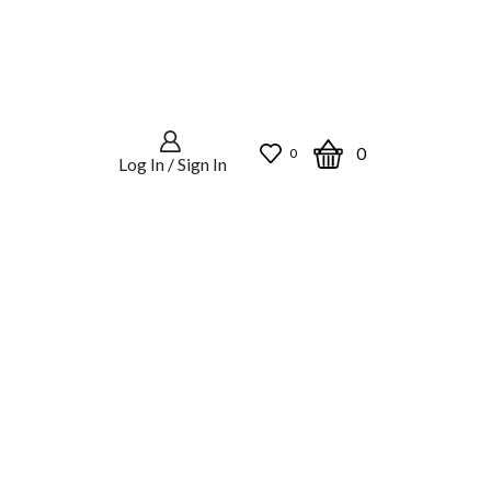
0
0
Log In / Sign In