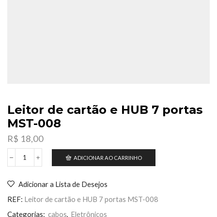
Leitor de cartão e HUB 7 portas
MST-008
R$
18,00
ADICIONAR AO CARRINHO
Leitor
de
cartão
Adicionar a Lista de Desejos
e
HUB
REF:
Leitor de cartão e HUB 7 portas MST-008
7
portas
Categorias:
cabos
,
Eletrônicos