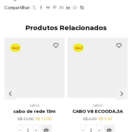
MST-
Compartilhar:
008
quantidade
Produtos Relacionados
SALE
SALE
cabos
cabos
cabo de rede 15m
CABO V8 ECOODA,3A
O
O
O
O
R$
15,00
R$
13,00
R$
6,00
R$
5,00
preço
preço
preço
preço
original
atual
original
atual