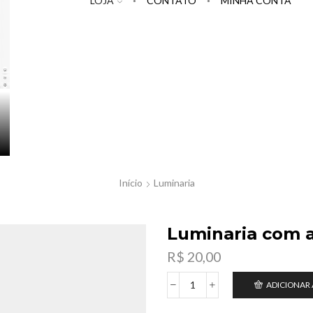
LOJA
CONTATO
MINHA CONTA
Início
Luminaria
Luminaria com a
R$
20,00
ADICIONAR
Luminaria
com