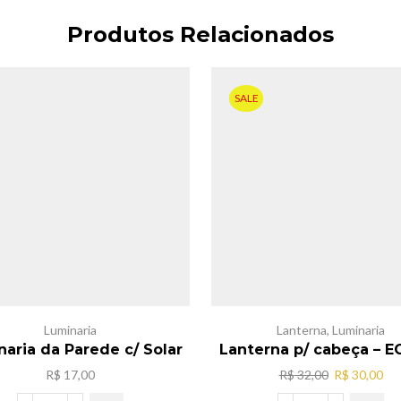
Produtos Relacionados
SALE
Luminaria
Lanterna
,
Luminaria
aria da Parede c/ Solar
Lanterna p/ cabeça – E
O
O
R$
17,00
R$
32,00
R$
30,00
preço
pr