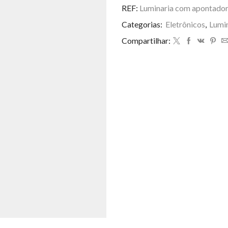
apontador
REF:
Luminaria com apontador d
de
Categorias:
Eletrônicos
,
Lumi
lapis
infantil
Compartilhar:
quantidade