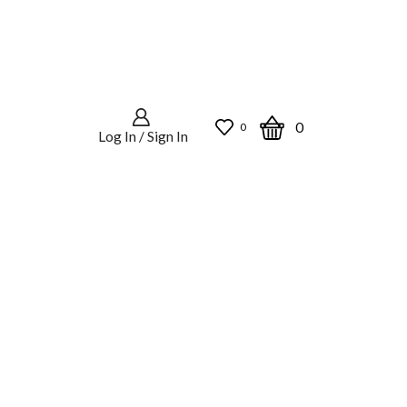
0
0
Log In / Sign In