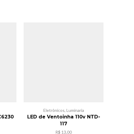
Eletrônicos
,
Luminaria
Eletrôni
C6230
LED de Ventoinha 110v NTD-
Luminar
117
eço
R$
13,00