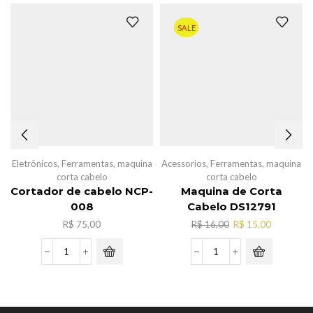
SALE
Eletrônicos
,
Ferramentas
,
maquina
Acessorios
,
Ferramentas
,
maquina
corta cabelo
corta cabelo
Cortador de cabelo NCP-
Maquina de Corta
008
Cabelo DS12791
O
O
R$
75,00
R$
16,00
R$
15,00
preço
preço
original
atual
Cortador
Maquina
era:
é:
de
de
R$ 16,00.
R$ 15,00.
cabelo
Corta
NCP-
Cabelo
008
DS12791