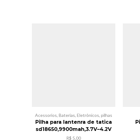
Acessorios
,
Baterias
,
Eletrônicos
,
pilhas
Pilha para lantenra de tatica
P
sd18650,9900mah,3.7V–4.2V
R$
5,00