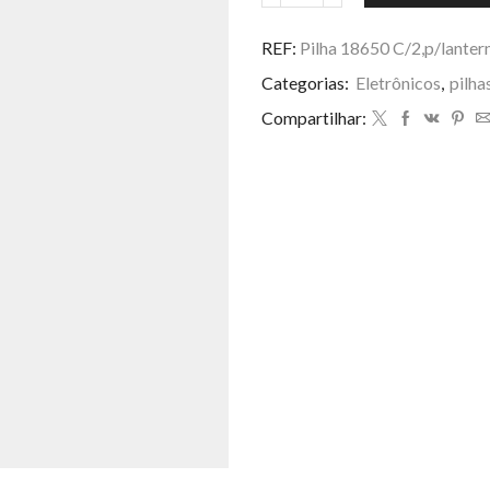
18650
C/2,p/lanterna
REF:
Pilha 18650 C/2,p/lanter
recarregavel
Categorias:
Eletrônicos
,
pilha
c/cabo
tipo
Compartilhar:
C
quantidade