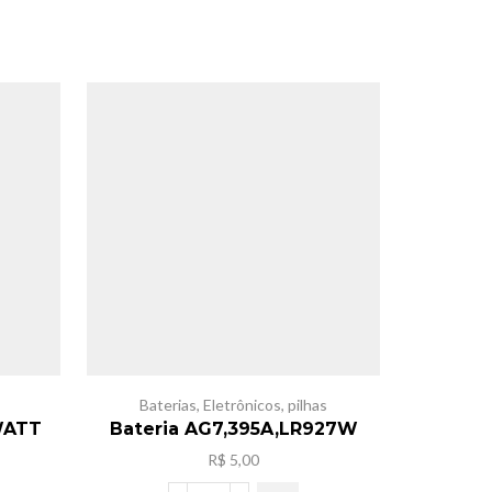
Baterias
,
Eletrônicos
,
pilhas
Acess
WATT
Bateria AG7,395A,LR927W
Pilha
R$
5,00