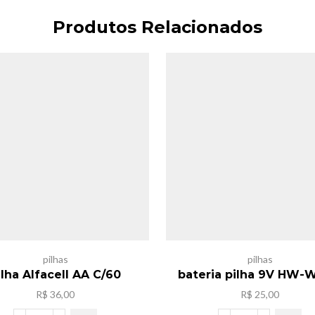
Produtos Relacionados
pilhas
pilhas
ilha Alfacell AA C/60
bateria pilha 9V HW-
R$
36,00
R$
25,00