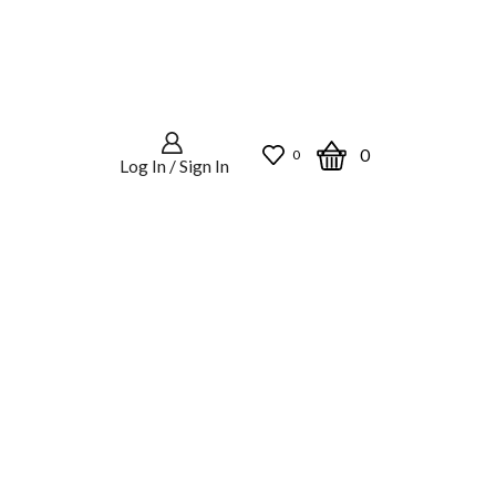
0
0
Log In / Sign In