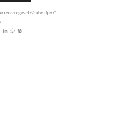
na recarregavel c/cabo tipo C
s