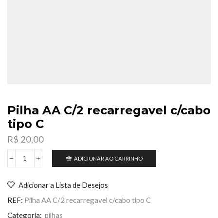
Pilha AA C/2 recarregavel c/cabo
tipo C
R$
20,00
ADICIONAR AO CARRINHO
Pilha
AA
C/2
Adicionar a Lista de Desejos
recarregavel
c/cabo
REF:
Pilha AA C/2 recarregavel c/cabo tipo C
tipo
C
Categoria:
pilhas