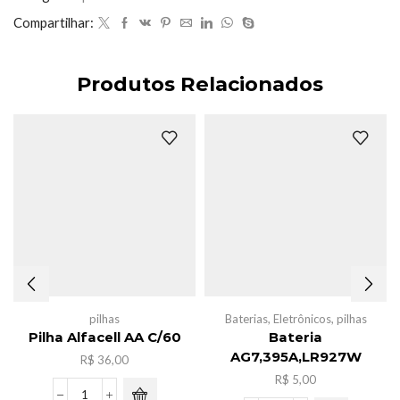
quantidade
Compartilhar:
Produtos Relacionados
pilhas
Baterias
,
Eletrônicos
,
pilhas
Pilha Alfacell AA C/60
Bateria
AG7,395A,LR927W
R$
36,00
R$
5,00