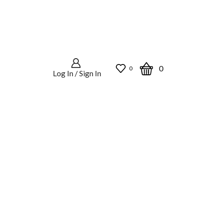
0
0
Log In / Sign In