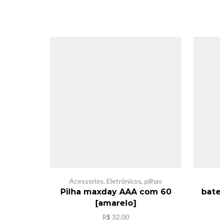
Acessorios
,
Eletrônicos
,
pilhas
Pilha maxday AAA com 60
bat
[amarelo]
R$
32,00