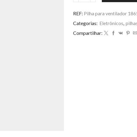
para
ventilador
REF:
Pilha para ventilador 1
18650/3.7v
Categorias:
Eletrônicos
,
pilha
6800mah.cabeca
curto
Compartilhar:
quantidade