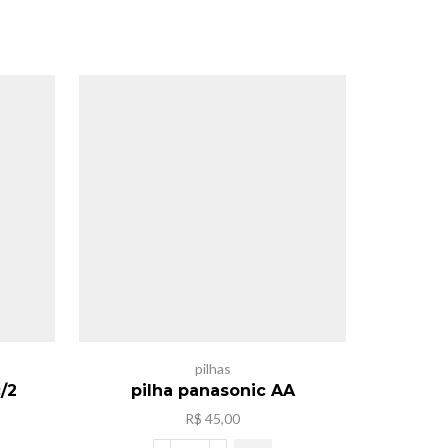
pilhas
/2
pilha panasonic AA
Carregad
4 p
R$
45,00