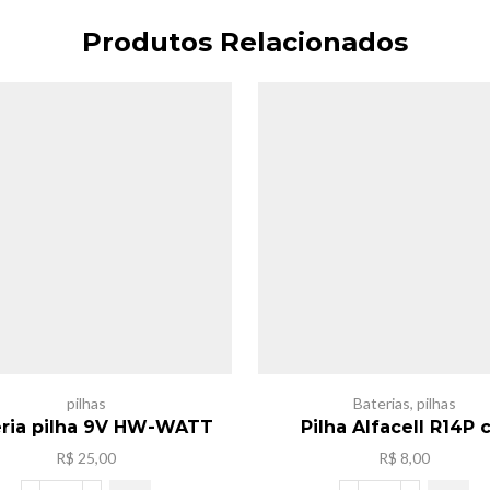
Produtos Relacionados
pilhas
Baterias
,
pilhas
eria pilha 9V HW-WATT
Pilha Alfacell R14P c
R$
25,00
R$
8,00