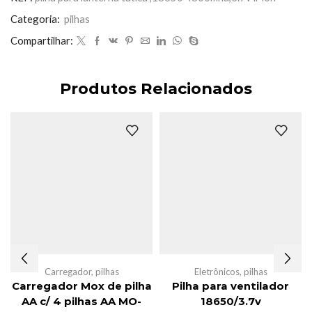
4800mha,3.7v
li-
Categoria:
pilhas
ion
Compartilhar:
quantidade
Produtos Relacionados
Carregador
,
pilhas
Eletrônicos
,
pilhas
Carregador Mox de pilha
Pilha para ventilador
AA c/ 4 pilhas AA MO-
18650/3.7v