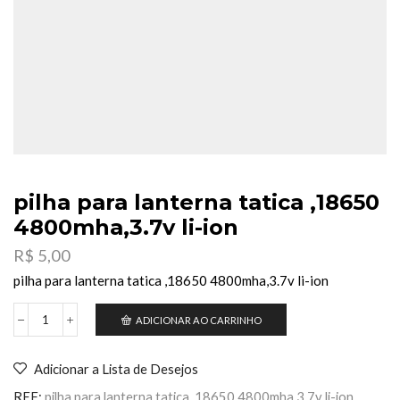
pilha para lanterna tatica ,18650
4800mha,3.7v li-ion
R$
5,00
pilha para lanterna tatica ,18650 4800mha,3.7v li-ion
ADICIONAR AO CARRINHO
pilha
para
lanterna
Adicionar a Lista de Desejos
tatica
,18650
REF:
pilha para lanterna tatica ,18650 4800mha,3.7v li-ion