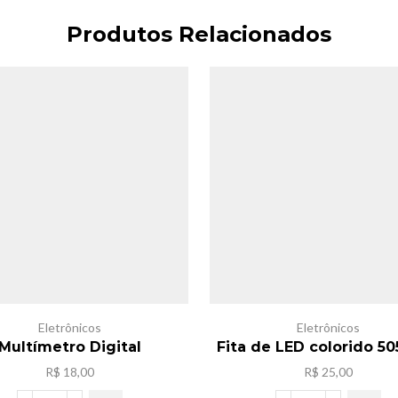
Produtos Relacionados
Eletrônicos
Eletrônicos
Multímetro Digital
Fita de LED colorido 5
R$
18,00
R$
25,00