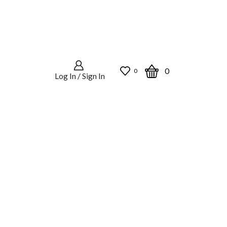
0
0
Log In / Sign In