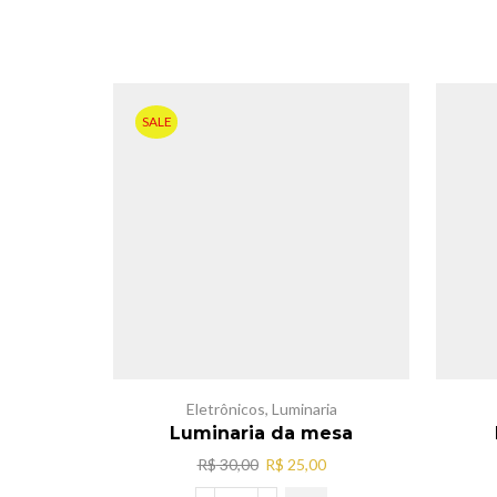
SALE
Eletrônicos
,
Luminaria
Luminaria da mesa
O
O
R$
30,00
R$
25,00
preço
preço