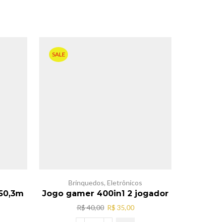
SALE
Brinquedos
,
Eletrônicos
050,3m
Jogo gamer 400in1 2 jogador
Pa
O
O
R$
40,00
R$
35,00
preço
preço