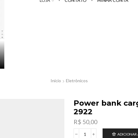
LOJA
CONTATO
MINHA CONTA
Início
Eletrônicos
Power bank car
2922
R$
50,00
ADICIONAR
Power