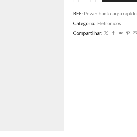
bank
carga
REF:
Power bank carga rapid
rapido
Categoria:
Eletrônicos
10000mah
EL-
Compartilhar:
2922
quantidade